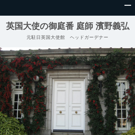
英国大使の御庭番 庭師 濱野義弘
元駐日英国大使館 ヘッドガーデナー