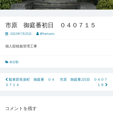
市原 御庭番初日 ０４０７１５
2022年7月25日
@hamano
個人邸植栽管理工事
未分類
投
駿東郡長泉町 御庭番 ０４
市原 御庭番2日目 ０４０７
０７１４
１６
稿
ナ
ビ
コメントを残す