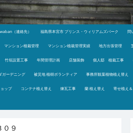
iwaban（連絡先）
福島県本宮市 プリンス・ウィリアムズパーク
問
マンション植栽管理
マンション植栽管理実績
地方出張管理
竹垣設置工事
年間管理計画
店舗装飾
個人邸 植栽工事
ダガーデニング
被災地 植樹ボランティア
事務所観葉植物植え替え
ショップ
コンテナ植え替え
煉瓦工事
蘭 植え替え
寄せ植え＆
３０９