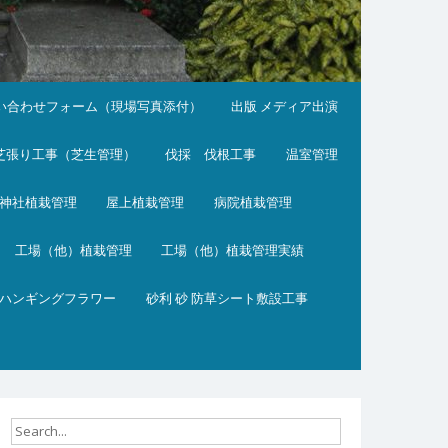
い合わせフォーム（現場写真添付）
出版 メディア出演
芝張り工事（芝生管理）
伐採 伐根工事
温室管理
神社植栽管理
屋上植栽管理
病院植栽管理
工場（他）植栽管理
工場（他）植栽管理実績
ハンギングフラワー
砂利 砂 防草シート敷設工事