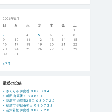
2026年8月
日
月
火
水
木
金
土
1
2
3
4
5
6
7
8
9
10
11
12
13
14
15
16
17
18
19
20
21
22
23
24
25
26
27
28
29
30
31
« 7月
最近の投稿
さくら市 御庭番 ０８０８０４
町田 御庭番 ０８０８０１
福島市 御庭番2日目 ０８０７２２
福島市 御庭番初日 ０８０７２１
会津若松 御庭番 ０８０７２０