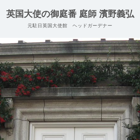
英国大使の御庭番 庭師 濱野義弘
元駐日英国大使館 ヘッドガーデナー