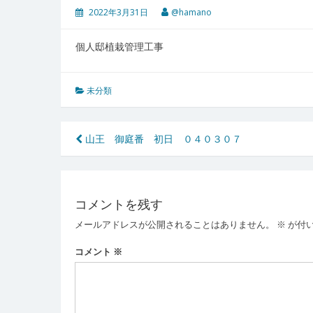
2022年3月31日
@hamano
個人邸植栽管理工事
未分類
投
山王 御庭番 初日 ０４０３０７
稿
ナ
コメントを残す
ビ
メールアドレスが公開されることはありません。
※
が付
ゲ
ー
コメント
※
シ
ョ