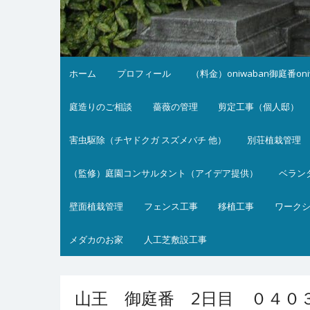
ホーム
プロフィール
（料金）oniwaban御庭番on
庭造りのご相談
薔薇の管理
剪定工事（個人邸）
害虫駆除（チヤドクガ スズメバチ 他）
別荘植栽管理
（監修）庭園コンサルタント（アイデア提供）
ベラン
壁面植栽管理
フェンス工事
移植工事
ワーク
メダカのお家
人工芝敷設工事
山王 御庭番 2日目 ０４０