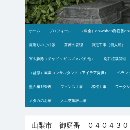
ホーム
プロフィール
（料金）oniwaban御庭番on
庭造りのご相談
薔薇の管理
剪定工事（個人邸）
害虫駆除（チヤドクガ スズメバチ 他）
別荘植栽管理
（監修）庭園コンサルタント（アイデア提供）
ベラン
壁面植栽管理
フェンス工事
移植工事
ワーク
メダカのお家
人工芝敷設工事
山梨市 御庭番 ０４０４３０