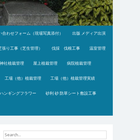
い合わせフォーム（現場写真添付）
出版 メディア出演
芝張り工事（芝生管理）
伐採 伐根工事
温室管理
神社植栽管理
屋上植栽管理
病院植栽管理
工場（他）植栽管理
工場（他）植栽管理実績
ハンギングフラワー
砂利 砂 防草シート敷設工事