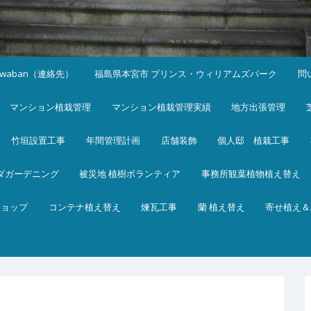
iwaban（連絡先）
福島県本宮市 プリンス・ウィリアムズパーク
問
マンション植栽管理
マンション植栽管理実績
地方出張管理
竹垣設置工事
年間管理計画
店舗装飾
個人邸 植栽工事
ダガーデニング
被災地 植樹ボランティア
事務所観葉植物植え替え
ショップ
コンテナ植え替え
煉瓦工事
蘭 植え替え
寄せ植え＆