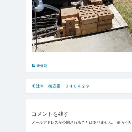
未分類
投
辻堂 御庭番 ０４０４２９
稿
ナ
コメントを残す
ビ
メールアドレスが公開されることはありません。
※
が付
ゲ