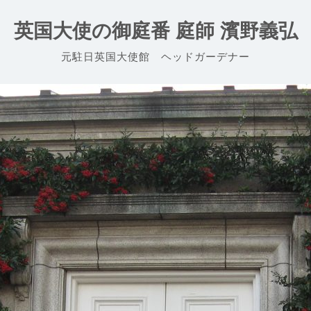
英国大使の御庭番 庭師 濱野義弘
元駐日英国大使館 ヘッドガーデナー