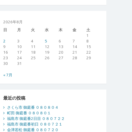
2026年8月
日
月
火
水
木
金
土
1
2
3
4
5
6
7
8
9
10
11
12
13
14
15
16
17
18
19
20
21
22
23
24
25
26
27
28
29
30
31
« 7月
最近の投稿
さくら市 御庭番 ０８０８０４
町田 御庭番 ０８０８０１
福島市 御庭番2日目 ０８０７２２
福島市 御庭番初日 ０８０７２１
会津若松 御庭番 ０８０７２０