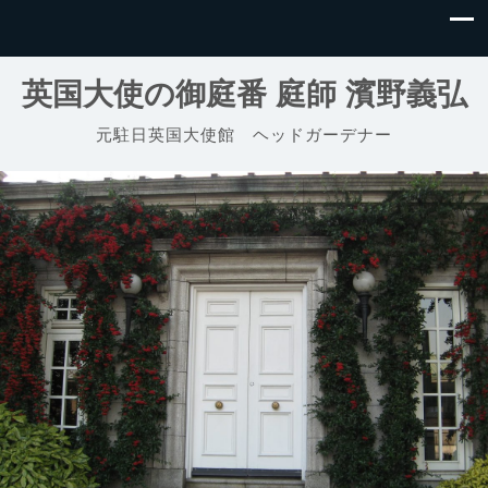
英国大使の御庭番 庭師 濱野義弘
元駐日英国大使館 ヘッドガーデナー