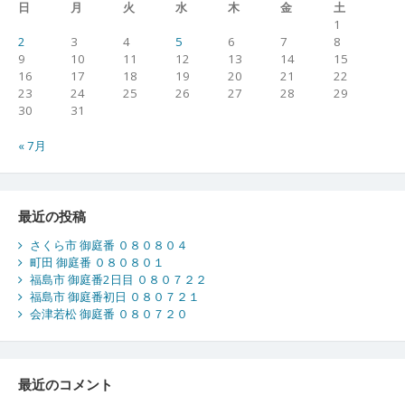
日
月
火
水
木
金
土
1
2
3
4
5
6
7
8
9
10
11
12
13
14
15
16
17
18
19
20
21
22
23
24
25
26
27
28
29
30
31
« 7月
最近の投稿
さくら市 御庭番 ０８０８０４
町田 御庭番 ０８０８０１
福島市 御庭番2日目 ０８０７２２
福島市 御庭番初日 ０８０７２１
会津若松 御庭番 ０８０７２０
最近のコメント