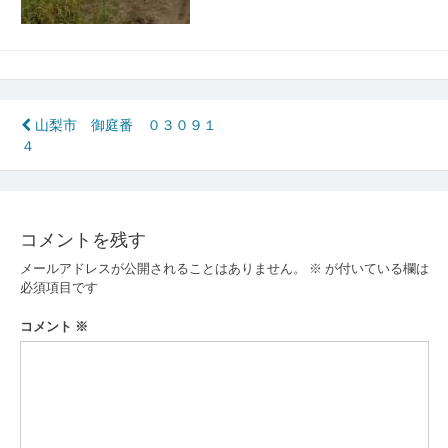
投
山梨市 御庭番 ０３０９１
４
稿
ナ
ビ
コメントを残す
ゲ
メールアドレスが公開されることはありません。
※
が付いている欄は
ー
必須項目です
シ
コメント
※
ョ
ン