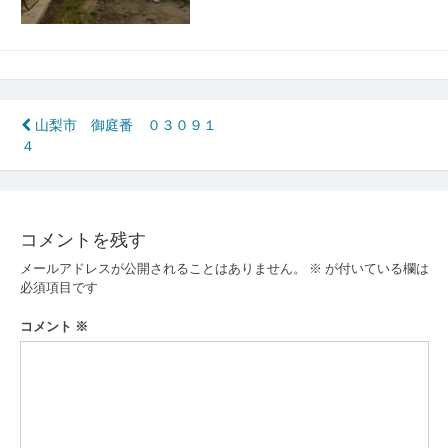
投
山梨市 御庭番 ０３０９１
４
稿
ナ
ビ
コメントを残す
ゲ
メールアドレスが公開されることはありません。
※
が付いている欄は
ー
必須項目です
シ
コメント
※
ョ
ン