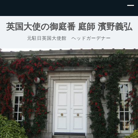
英国大使の御庭番 庭師 濱野義弘
元駐日英国大使館 ヘッドガーデナー