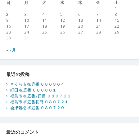
日
月
火
水
木
金
土
1
2
3
4
5
6
7
8
9
10
11
12
13
14
15
16
17
18
19
20
21
22
23
24
25
26
27
28
29
30
31
« 7月
最近の投稿
さくら市 御庭番 ０８０８０４
町田 御庭番 ０８０８０１
福島市 御庭番2日目 ０８０７２２
福島市 御庭番初日 ０８０７２１
会津若松 御庭番 ０８０７２０
最近のコメント