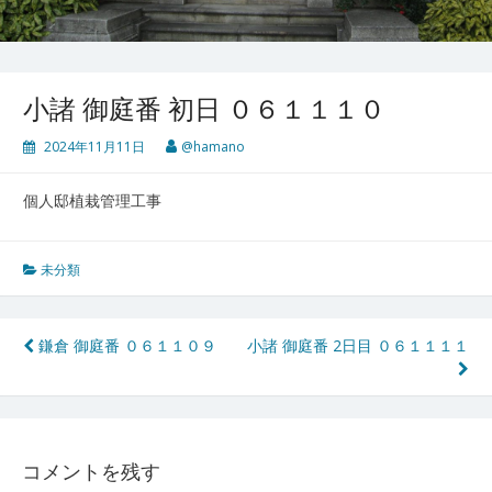
小諸 御庭番 初日 ０６１１１０
2024年11月11日
@hamano
個人邸植栽管理工事
未分類
投
鎌倉 御庭番 ０６１１０９
小諸 御庭番 2日目 ０６１１１１
稿
ナ
ビ
コメントを残す