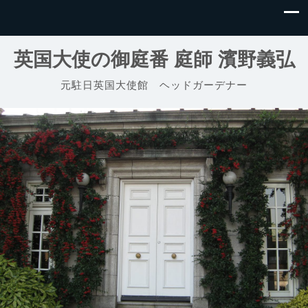
英国大使の御庭番 庭師 濱野義弘
元駐日英国大使館 ヘッドガーデナー