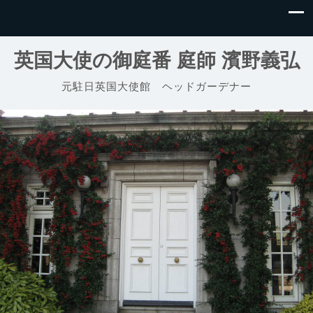
英国大使の御庭番 庭師 濱野義弘
元駐日英国大使館 ヘッドガーデナー