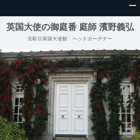
英国大使の御庭番 庭師 濱野義弘
元駐日英国大使館 ヘッドガーデナー