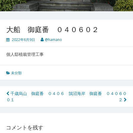
大船 御庭番 ０４０６０２
2022年6月9日
@hamano
個人邸植栽管理工事
未分類
投
千歳烏山 御庭番 ０４０６
鵠沼海岸 御庭番 ０４０６０
０１
２
稿
ナ
ビ
コメントを残す