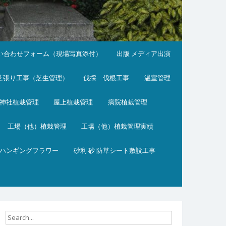
い合わせフォーム（現場写真添付）
出版 メディア出演
芝張り工事（芝生管理）
伐採 伐根工事
温室管理
神社植栽管理
屋上植栽管理
病院植栽管理
工場（他）植栽管理
工場（他）植栽管理実績
ハンギングフラワー
砂利 砂 防草シート敷設工事