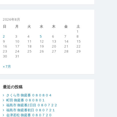
2026年8月
日
月
火
水
木
金
土
1
2
3
4
5
6
7
8
9
10
11
12
13
14
15
16
17
18
19
20
21
22
23
24
25
26
27
28
29
30
31
« 7月
最近の投稿
さくら市 御庭番 ０８０８０４
町田 御庭番 ０８０８０１
福島市 御庭番2日目 ０８０７２２
福島市 御庭番初日 ０８０７２１
会津若松 御庭番 ０８０７２０