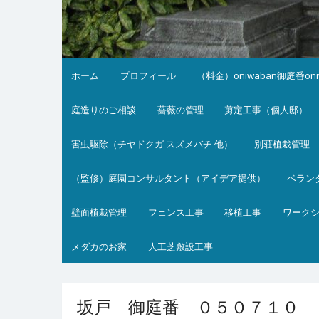
ホーム
プロフィール
（料金）oniwaban御庭番on
庭造りのご相談
薔薇の管理
剪定工事（個人邸）
害虫駆除（チヤドクガ スズメバチ 他）
別荘植栽管理
（監修）庭園コンサルタント（アイデア提供）
ベラン
壁面植栽管理
フェンス工事
移植工事
ワーク
メダカのお家
人工芝敷設工事
坂戸 御庭番 ０５０７１０