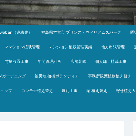
iwaban（連絡先）
福島県本宮市 プリンス・ウィリアムズパーク
問
マンション植栽管理
マンション植栽管理実績
地方出張管理
竹垣設置工事
年間管理計画
店舗装飾
個人邸 植栽工事
ダガーデニング
被災地 植樹ボランティア
事務所観葉植物植え替え
ショップ
コンテナ植え替え
煉瓦工事
蘭 植え替え
寄せ植え＆