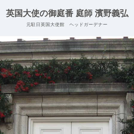
英国大使の御庭番 庭師 濱野義弘
元駐日英国大使館 ヘッドガーデナー