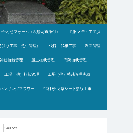
い合わせフォーム（現場写真添付）
出版 メディア出演
芝張り工事（芝生管理）
伐採 伐根工事
温室管理
神社植栽管理
屋上植栽管理
病院植栽管理
工場（他）植栽管理
工場（他）植栽管理実績
ハンギングフラワー
砂利 砂 防草シート敷設工事