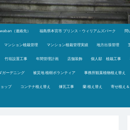
iwaban（連絡先）
福島県本宮市 プリンス・ウィリアムズパーク
問
マンション植栽管理
マンション植栽管理実績
地方出張管理
竹垣設置工事
年間管理計画
店舗装飾
個人邸 植栽工事
ダガーデニング
被災地 植樹ボランティア
事務所観葉植物植え替え
ショップ
コンテナ植え替え
煉瓦工事
蘭 植え替え
寄せ植え＆