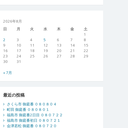
2026年8月
日
月
火
水
木
金
土
1
2
3
4
5
6
7
8
9
10
11
12
13
14
15
16
17
18
19
20
21
22
23
24
25
26
27
28
29
30
31
« 7月
最近の投稿
さくら市 御庭番 ０８０８０４
町田 御庭番 ０８０８０１
福島市 御庭番2日目 ０８０７２２
福島市 御庭番初日 ０８０７２１
会津若松 御庭番 ０８０７２０