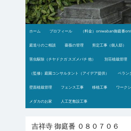
ホーム
プロフィール
（料金）oniwaban御庭番on
庭造りのご相談
薔薇の管理
剪定工事（個人邸）
害虫駆除（チヤドクガ スズメバチ 他）
別荘植栽管理
（監修）庭園コンサルタント（アイデア提供）
ベラン
壁面植栽管理
フェンス工事
移植工事
ワーク
メダカのお家
人工芝敷設工事
吉祥寺 御庭番 ０８０７０６