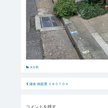
未分類
投
鎌倉 御庭番 ０８０７０４
稿
ナ
コメントを残す