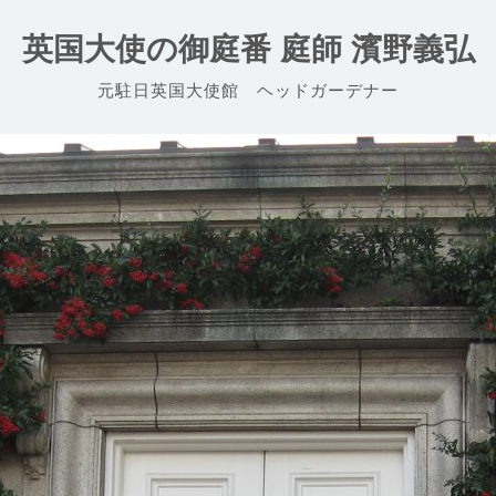
英国大使の御庭番 庭師 濱野義弘
元駐日英国大使館 ヘッドガーデナー