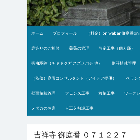
ホーム
プロフィール
（料金）oniwaban御庭番on
庭造りのご相談
薔薇の管理
剪定工事（個人邸）
害虫駆除（チヤドクガ スズメバチ 他）
別荘植栽管理
（監修）庭園コンサルタント（アイデア提供）
ベラン
壁面植栽管理
フェンス工事
移植工事
ワーク
メダカのお家
人工芝敷設工事
吉祥寺 御庭番 ０７１２２７