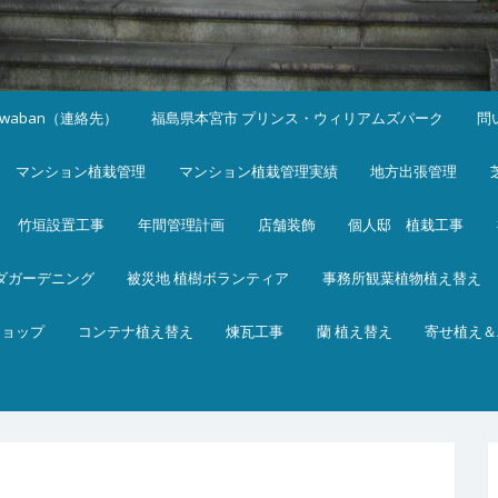
iwaban（連絡先）
福島県本宮市 プリンス・ウィリアムズパーク
問
マンション植栽管理
マンション植栽管理実績
地方出張管理
竹垣設置工事
年間管理計画
店舗装飾
個人邸 植栽工事
ダガーデニング
被災地 植樹ボランティア
事務所観葉植物植え替え
ショップ
コンテナ植え替え
煉瓦工事
蘭 植え替え
寄せ植え＆