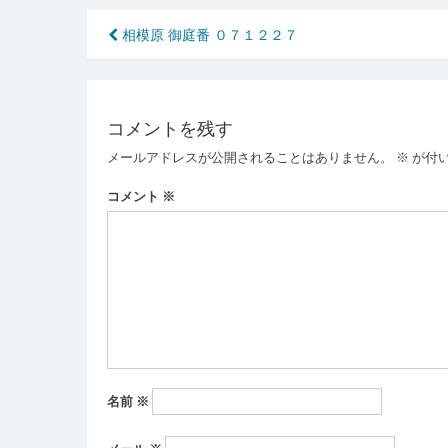
投
相模原 御庭番 ０７１２２７
稿
ナ
コメントを残す
ビ
メールアドレスが公開されることはありません。
※
が付
ゲ
ー
コメント
※
シ
ョ
ン
名前
※