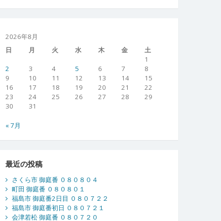
2026年8月
日
月
火
水
木
金
土
1
2
3
4
5
6
7
8
9
10
11
12
13
14
15
16
17
18
19
20
21
22
23
24
25
26
27
28
29
30
31
« 7月
最近の投稿
さくら市 御庭番 ０８０８０４
町田 御庭番 ０８０８０１
福島市 御庭番2日目 ０８０７２２
福島市 御庭番初日 ０８０７２１
会津若松 御庭番 ０８０７２０