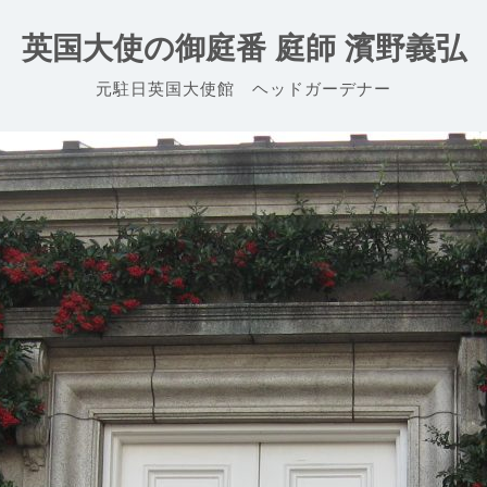
英国大使の御庭番 庭師 濱野義弘
元駐日英国大使館 ヘッドガーデナー