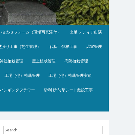
い合わせフォーム（現場写真添付）
出版 メディア出演
芝張り工事（芝生管理）
伐採 伐根工事
温室管理
神社植栽管理
屋上植栽管理
病院植栽管理
工場（他）植栽管理
工場（他）植栽管理実績
ハンギングフラワー
砂利 砂 防草シート敷設工事