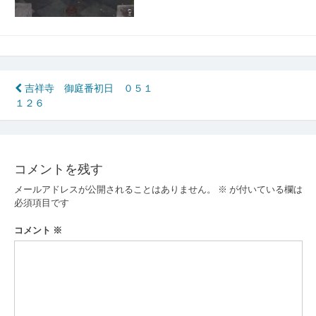
投
吉祥寺 御庭番初日 ０５１
１２６
稿
ナ
ビ
コメントを残す
ゲ
メールアドレスが公開されることはありません。
※
が付いている欄は
ー
必須項目です
シ
コメント
※
ョ
ン