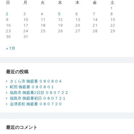
日
月
火
水
木
金
土
1
2
3
4
5
6
7
8
9
10
11
12
13
14
15
16
17
18
19
20
21
22
23
24
25
26
27
28
29
30
31
« 7月
最近の投稿
さくら市 御庭番 ０８０８０４
町田 御庭番 ０８０８０１
福島市 御庭番2日目 ０８０７２２
福島市 御庭番初日 ０８０７２１
会津若松 御庭番 ０８０７２０
最近のコメント