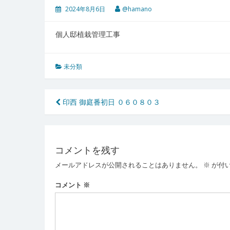
2024年8月6日
@hamano
個人邸植栽管理工事
未分類
投
印西 御庭番初日 ０６０８０３
稿
ナ
コメントを残す
ビ
メールアドレスが公開されることはありません。
※
が付
ゲ
ー
コメント
※
シ
ョ