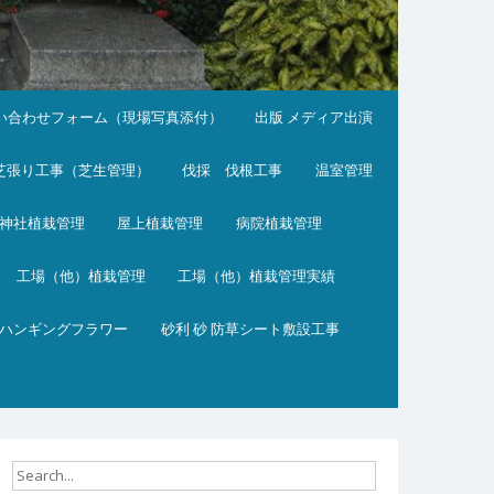
い合わせフォーム（現場写真添付）
出版 メディア出演
芝張り工事（芝生管理）
伐採 伐根工事
温室管理
神社植栽管理
屋上植栽管理
病院植栽管理
工場（他）植栽管理
工場（他）植栽管理実績
ハンギングフラワー
砂利 砂 防草シート敷設工事