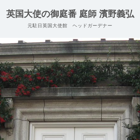
英国大使の御庭番 庭師 濱野義弘
元駐日英国大使館 ヘッドガーデナー