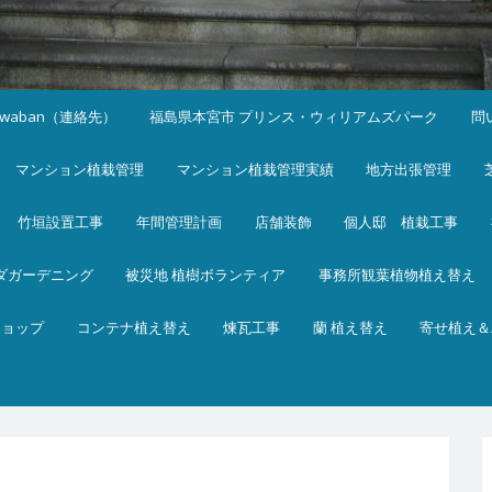
iwaban（連絡先）
福島県本宮市 プリンス・ウィリアムズパーク
問
マンション植栽管理
マンション植栽管理実績
地方出張管理
竹垣設置工事
年間管理計画
店舗装飾
個人邸 植栽工事
ダガーデニング
被災地 植樹ボランティア
事務所観葉植物植え替え
ショップ
コンテナ植え替え
煉瓦工事
蘭 植え替え
寄せ植え＆