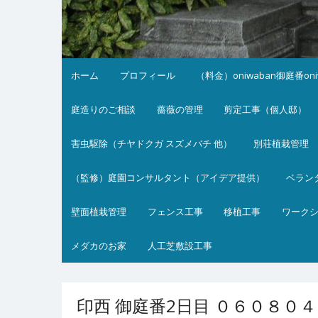
ホーム
プロフィール
（料金）oniwaban御庭番on
庭造りのご相談
薔薇の管理
剪定工事（個人邸）
害虫駆除（チヤドクガ スズメバチ 他）
別荘植栽管理
（監修）庭園コンサルタント（アイデア提供）
ベラン
壁面植栽管理
フェンス工事
移植工事
ワーク
メダカのお家
人工芝敷設工事
印西 御庭番2日目 ０６０８０４