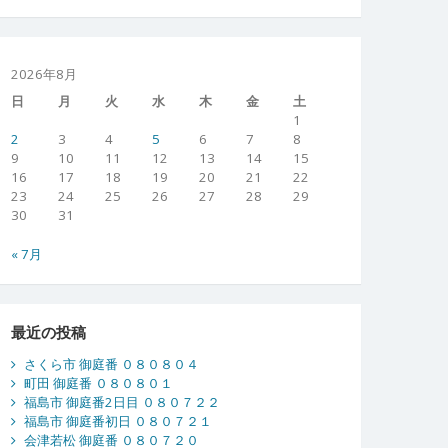
2026年8月
日
月
火
水
木
金
土
1
2
3
4
5
6
7
8
9
10
11
12
13
14
15
16
17
18
19
20
21
22
23
24
25
26
27
28
29
30
31
« 7月
最近の投稿
さくら市 御庭番 ０８０８０４
町田 御庭番 ０８０８０１
福島市 御庭番2日目 ０８０７２２
福島市 御庭番初日 ０８０７２１
会津若松 御庭番 ０８０７２０