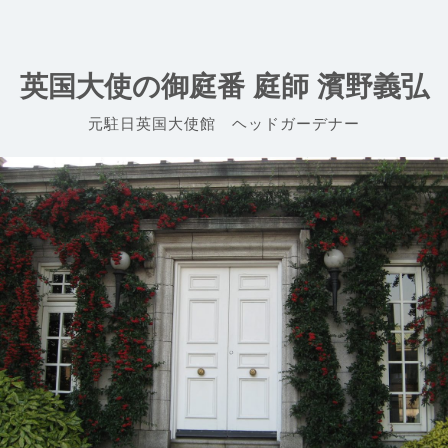
Skip
to
content
英国大使の御庭番 庭師 濱野義弘
元駐日英国大使館 ヘッドガーデナー