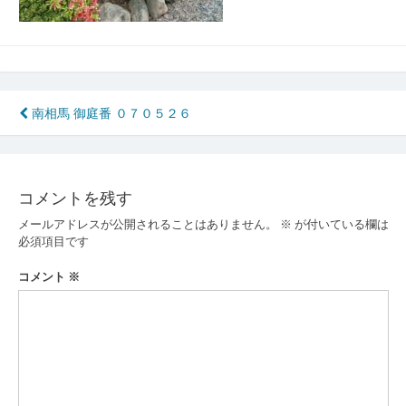
投
南相馬 御庭番 ０７０５２６
稿
ナ
コメントを残す
ビ
メールアドレスが公開されることはありません。
※
が付いている欄は
ゲ
必須項目です
ー
コメント
※
シ
ョ
ン