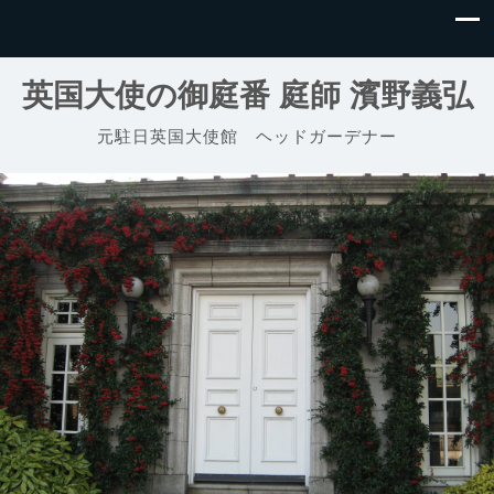
英国大使の御庭番 庭師 濱野義弘
元駐日英国大使館 ヘッドガーデナー