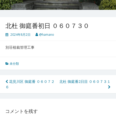
北杜 御庭番初日 ０６０７３０
2024年8月2日
@hamano
別荘植栽管理工事
未分類
投
花見川区 御庭番 ０６０７２
北杜 御庭番2日目 ０６０７３１
６
稿
ナ
ビ
コメントを残す