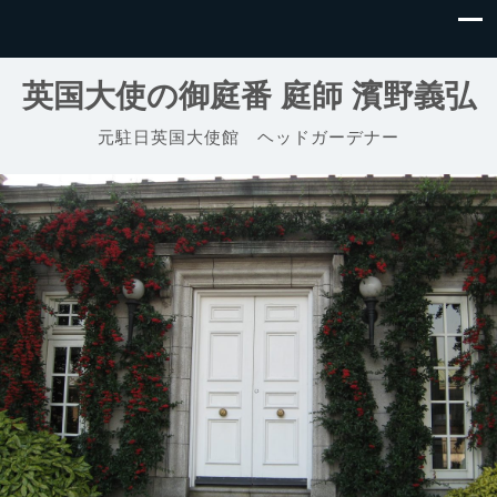
英国大使の御庭番 庭師 濱野義弘
元駐日英国大使館 ヘッドガーデナー