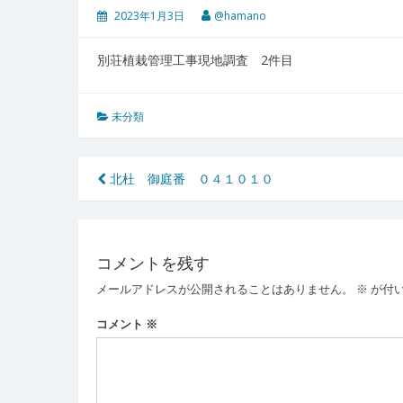
2023年1月3日
@hamano
別荘植栽管理工事現地調査 2件目
未分類
投
北杜 御庭番 ０４１０１０
稿
ナ
コメントを残す
ビ
メールアドレスが公開されることはありません。
※
が付
ゲ
ー
コメント
※
シ
ョ