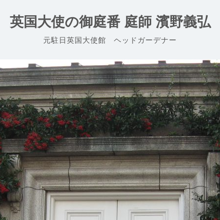
英国大使の御庭番 庭師 濱野義弘
元駐日英国大使館 ヘッドガーデナー