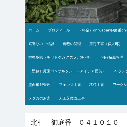
ホーム
プロフィール
（料金）oniwaban御庭番on
庭造りのご相談
薔薇の管理
剪定工事（個人邸）
害虫駆除（チヤドクガ スズメバチ 他）
別荘植栽管理
（監修）庭園コンサルタント（アイデア提供）
ベラン
壁面植栽管理
フェンス工事
移植工事
ワーク
メダカのお家
人工芝敷設工事
北杜 御庭番 ０４１０１０