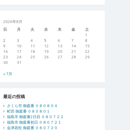
2026年8月
日
月
火
水
木
金
土
1
2
3
4
5
6
7
8
9
10
11
12
13
14
15
16
17
18
19
20
21
22
23
24
25
26
27
28
29
30
31
« 7月
最近の投稿
さくら市 御庭番 ０８０８０４
町田 御庭番 ０８０８０１
福島市 御庭番2日目 ０８０７２２
福島市 御庭番初日 ０８０７２１
会津若松 御庭番 ０８０７２０