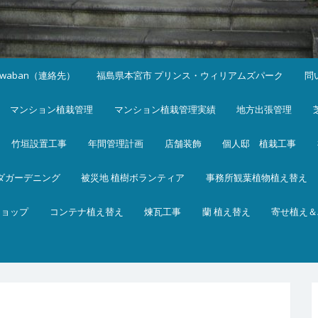
iwaban（連絡先）
福島県本宮市 プリンス・ウィリアムズパーク
問
マンション植栽管理
マンション植栽管理実績
地方出張管理
竹垣設置工事
年間管理計画
店舗装飾
個人邸 植栽工事
ダガーデニング
被災地 植樹ボランティア
事務所観葉植物植え替え
ショップ
コンテナ植え替え
煉瓦工事
蘭 植え替え
寄せ植え＆