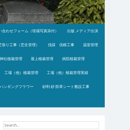
い合わせフォーム（現場写真添付）
出版 メディア出演
芝張り工事（芝生管理）
伐採 伐根工事
温室管理
神社植栽管理
屋上植栽管理
病院植栽管理
工場（他）植栽管理
工場（他）植栽管理実績
ハンギングフラワー
砂利 砂 防草シート敷設工事