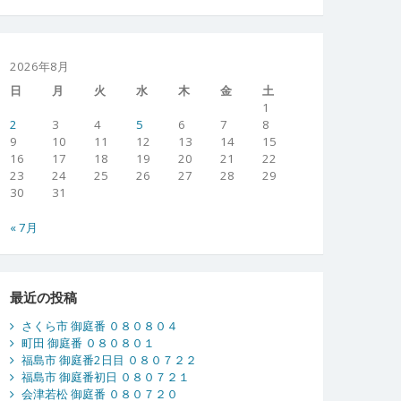
2026年8月
日
月
火
水
木
金
土
1
2
3
4
5
6
7
8
9
10
11
12
13
14
15
16
17
18
19
20
21
22
23
24
25
26
27
28
29
30
31
« 7月
最近の投稿
さくら市 御庭番 ０８０８０４
町田 御庭番 ０８０８０１
福島市 御庭番2日目 ０８０７２２
福島市 御庭番初日 ０８０７２１
会津若松 御庭番 ０８０７２０