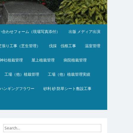
い合わせフォーム（現場写真添付）
出版 メディア出演
芝張り工事（芝生管理）
伐採 伐根工事
温室管理
神社植栽管理
屋上植栽管理
病院植栽管理
工場（他）植栽管理
工場（他）植栽管理実績
ハンギングフラワー
砂利 砂 防草シート敷設工事