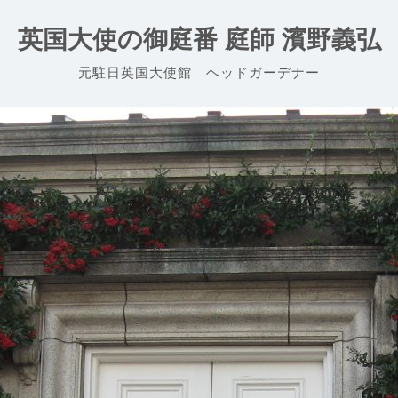
英国大使の御庭番 庭師 濱野義弘
元駐日英国大使館 ヘッドガーデナー