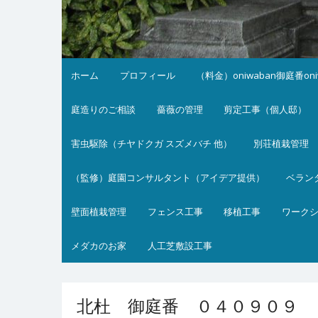
ホーム
プロフィール
（料金）oniwaban御庭番on
庭造りのご相談
薔薇の管理
剪定工事（個人邸）
害虫駆除（チヤドクガ スズメバチ 他）
別荘植栽管理
（監修）庭園コンサルタント（アイデア提供）
ベラン
壁面植栽管理
フェンス工事
移植工事
ワーク
メダカのお家
人工芝敷設工事
北杜 御庭番 ０４０９０９