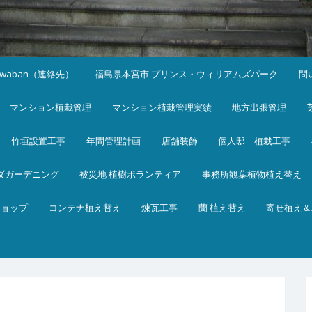
iwaban（連絡先）
福島県本宮市 プリンス・ウィリアムズパーク
問
マンション植栽管理
マンション植栽管理実績
地方出張管理
竹垣設置工事
年間管理計画
店舗装飾
個人邸 植栽工事
ダガーデニング
被災地 植樹ボランティア
事務所観葉植物植え替え
ショップ
コンテナ植え替え
煉瓦工事
蘭 植え替え
寄せ植え＆