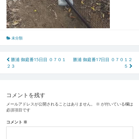
未分類
投
勝浦 御庭番15日目 ０７０１
勝浦 御庭番17日目 ０７０１２
２３
５
稿
ナ
ビ
コメントを残す
ゲ
メールアドレスが公開されることはありません。
※
が付いている欄は
ー
必須項目です
シ
コメント
※
ョ