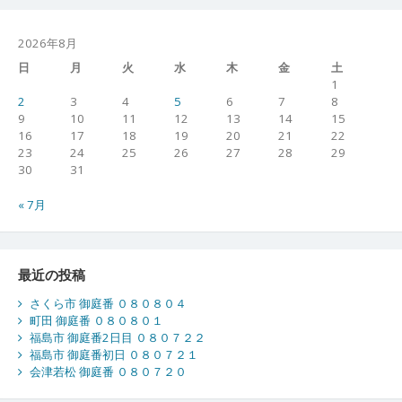
2026年8月
日
月
火
水
木
金
土
1
2
3
4
5
6
7
8
9
10
11
12
13
14
15
16
17
18
19
20
21
22
23
24
25
26
27
28
29
30
31
« 7月
最近の投稿
さくら市 御庭番 ０８０８０４
町田 御庭番 ０８０８０１
福島市 御庭番2日目 ０８０７２２
福島市 御庭番初日 ０８０７２１
会津若松 御庭番 ０８０７２０