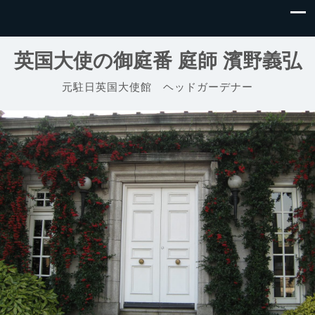
英国大使の御庭番 庭師 濱野義弘
元駐日英国大使館 ヘッドガーデナー