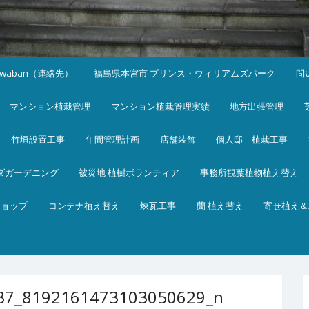
iwaban（連絡先）
福島県本宮市 プリンス・ウィリアムズパーク
問
マンション植栽管理
マンション植栽管理実績
地方出張管理
竹垣設置工事
年間管理計画
店舗装飾
個人邸 植栽工事
ダガーデニング
被災地 植樹ボランティア
事務所観葉植物植え替え
ショップ
コンテナ植え替え
煉瓦工事
蘭 植え替え
寄せ植え＆
37_8192161473103050629_n