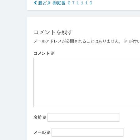
投
勝どき 御庭番 ０７１１１０
稿
ナ
コメントを残す
ビ
メールアドレスが公開されることはありません。
※
が付
ゲ
ー
コメント
※
シ
ョ
ン
名前
※
メール
※