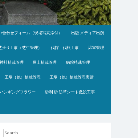
い合わせフォーム（現場写真添付）
出版 メディア出演
芝張り工事（芝生管理）
伐採 伐根工事
温室管理
神社植栽管理
屋上植栽管理
病院植栽管理
工場（他）植栽管理
工場（他）植栽管理実績
ハンギングフラワー
砂利 砂 防草シート敷設工事