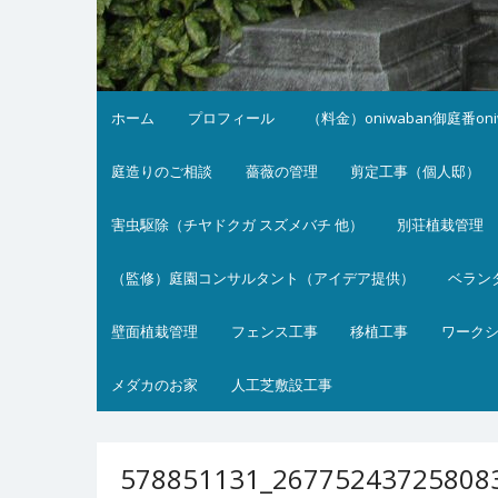
ホーム
プロフィール
（料金）oniwaban御庭番on
庭造りのご相談
薔薇の管理
剪定工事（個人邸）
害虫駆除（チヤドクガ スズメバチ 他）
別荘植栽管理
（監修）庭園コンサルタント（アイデア提供）
ベラン
壁面植栽管理
フェンス工事
移植工事
ワーク
メダカのお家
人工芝敷設工事
578851131_26775243725808