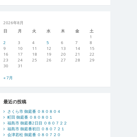
2026年8月
日
月
火
水
木
金
土
1
2
3
4
5
6
7
8
9
10
11
12
13
14
15
16
17
18
19
20
21
22
23
24
25
26
27
28
29
30
31
« 7月
最近の投稿
さくら市 御庭番 ０８０８０４
町田 御庭番 ０８０８０１
福島市 御庭番2日目 ０８０７２２
福島市 御庭番初日 ０８０７２１
会津若松 御庭番 ０８０７２０