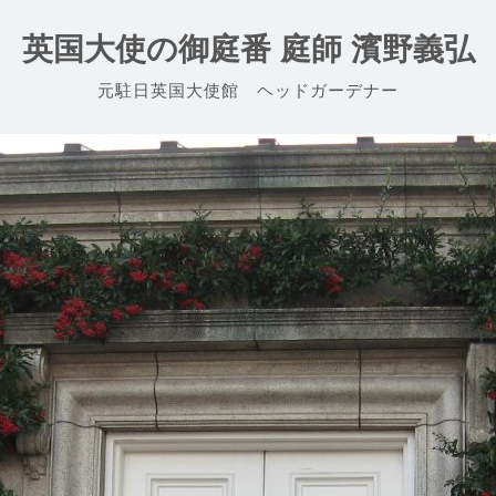
英国大使の御庭番 庭師 濱野義弘
元駐日英国大使館 ヘッドガーデナー