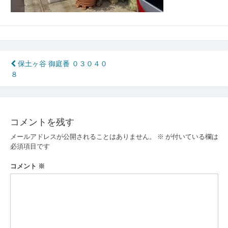
投
保土ヶ谷 御庭番 ０３０４０
８
稿
ナ
ビ
コメントを残す
ゲ
メールアドレスが公開されることはありません。
※
が付いている欄は
ー
必須項目です
シ
コメント
※
ョ
ン