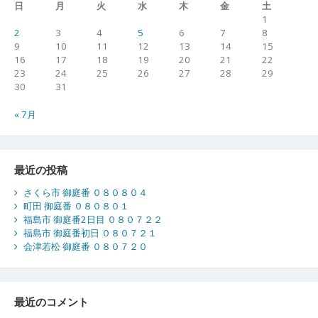
日
月
火
水
木
金
土
1
2
3
4
5
6
7
8
9
10
11
12
13
14
15
16
17
18
19
20
21
22
23
24
25
26
27
28
29
30
31
« 7月
最近の投稿
さくら市 御庭番 ０８０８０４
町田 御庭番 ０８０８０１
福島市 御庭番2日目 ０８０７２２
福島市 御庭番初日 ０８０７２１
会津若松 御庭番 ０８０７２０
最近のコメント