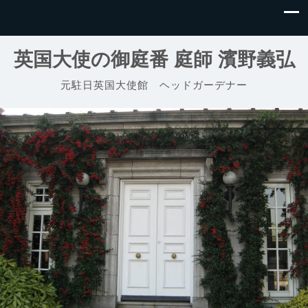
英国大使の御庭番 庭師 濱野義弘
元駐日英国大使館 ヘッドガーデナー