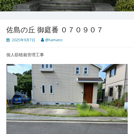
佐島の丘 御庭番 ０７０９０７
2025年9月7日
@hamano
個人邸植栽管理工事