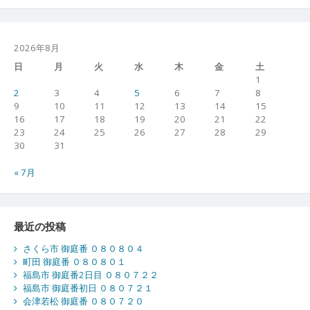
2026年8月
日
月
火
水
木
金
土
1
2
3
4
5
6
7
8
9
10
11
12
13
14
15
16
17
18
19
20
21
22
23
24
25
26
27
28
29
30
31
« 7月
最近の投稿
さくら市 御庭番 ０８０８０４
町田 御庭番 ０８０８０１
福島市 御庭番2日目 ０８０７２２
福島市 御庭番初日 ０８０７２１
会津若松 御庭番 ０８０７２０