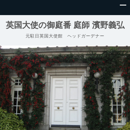
英国大使の御庭番 庭師 濱野義弘
元駐日英国大使館 ヘッドガーデナー