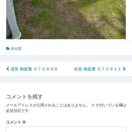
未分類
投
浦安 御庭番 ０７０９０６
佐倉 御庭番 ０７０９１１
稿
ナ
コメントを残す
ビ
メールアドレスが公開されることはありません。
※
が付いている欄は
ゲ
必須項目です
ー
コメント
※
シ