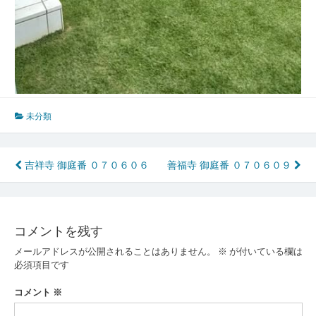
未分類
投
吉祥寺 御庭番 ０７０６０６
善福寺 御庭番 ０７０６０９
稿
ナ
コメントを残す
ビ
メールアドレスが公開されることはありません。
※
が付いている欄は
ゲ
必須項目です
ー
コメント
※
シ