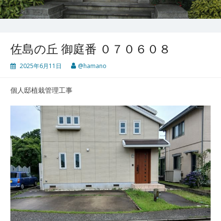
佐島の丘 御庭番 ０７０６０８
2025年6月11日
@hamano
個人邸植栽管理工事