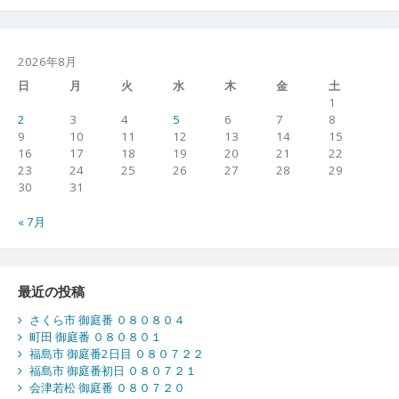
2026年8月
日
月
火
水
木
金
土
1
2
3
4
5
6
7
8
9
10
11
12
13
14
15
16
17
18
19
20
21
22
23
24
25
26
27
28
29
30
31
« 7月
最近の投稿
さくら市 御庭番 ０８０８０４
町田 御庭番 ０８０８０１
福島市 御庭番2日目 ０８０７２２
福島市 御庭番初日 ０８０７２１
会津若松 御庭番 ０８０７２０