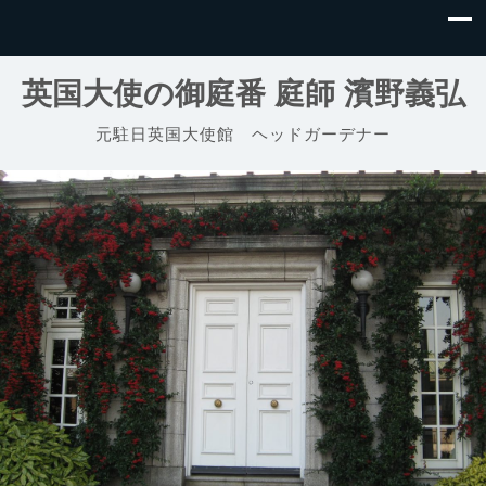
英国大使の御庭番 庭師 濱野義弘
元駐日英国大使館 ヘッドガーデナー