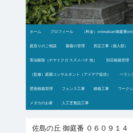
ホーム
プロフィール
（料金）oniwaban御庭番on
庭造りのご相談
薔薇の管理
剪定工事（個人邸）
害虫駆除（チヤドクガ スズメバチ 他）
別荘植栽管理
（監修）庭園コンサルタント（アイデア提供）
ベラン
壁面植栽管理
フェンス工事
移植工事
ワーク
メダカのお家
人工芝敷設工事
佐島の丘 御庭番 ０６０９１４