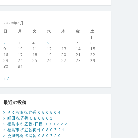
2026年8月
日
月
火
水
木
金
土
1
2
3
4
5
6
7
8
9
10
11
12
13
14
15
16
17
18
19
20
21
22
23
24
25
26
27
28
29
30
31
« 7月
最近の投稿
さくら市 御庭番 ０８０８０４
町田 御庭番 ０８０８０１
福島市 御庭番2日目 ０８０７２２
福島市 御庭番初日 ０８０７２１
会津若松 御庭番 ０８０７２０