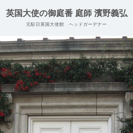
英国大使の御庭番 庭師 濱野義弘
元駐日英国大使館 ヘッドガーデナー