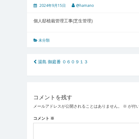
2024年9月15日
@hamano
個人邸植栽管理工事(芝生管理)
未分類
投
湯島 御庭番 ０６０９１３
稿
ナ
ビ
コメントを残す
ゲ
メールアドレスが公開されることはありません。
※
が付
ー
コメント
※
シ
ョ