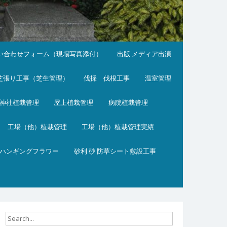
い合わせフォーム（現場写真添付）
出版 メディア出演
芝張り工事（芝生管理）
伐採 伐根工事
温室管理
神社植栽管理
屋上植栽管理
病院植栽管理
工場（他）植栽管理
工場（他）植栽管理実績
ハンギングフラワー
砂利 砂 防草シート敷設工事