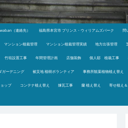
iwaban（連絡先）
福島県本宮市 プリンス・ウィリアムズパーク
問
マンション植栽管理
マンション植栽管理実績
地方出張管理
竹垣設置工事
年間管理計画
店舗装飾
個人邸 植栽工事
ダガーデニング
被災地 植樹ボランティア
事務所観葉植物植え替え
ショップ
コンテナ植え替え
煉瓦工事
蘭 植え替え
寄せ植え＆