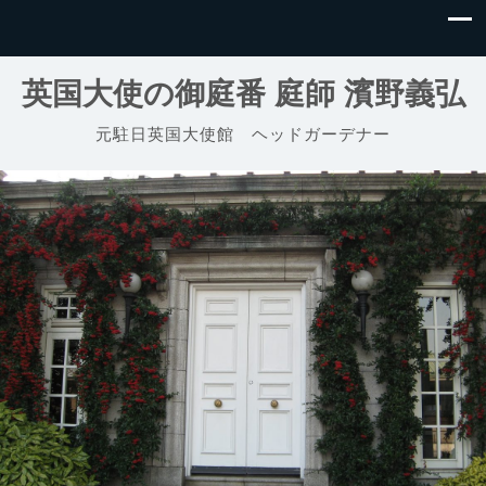
英国大使の御庭番 庭師 濱野義弘
元駐日英国大使館 ヘッドガーデナー