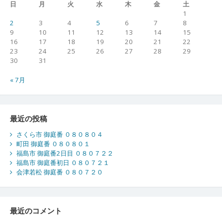
日
月
火
水
木
金
土
1
2
3
4
5
6
7
8
9
10
11
12
13
14
15
16
17
18
19
20
21
22
23
24
25
26
27
28
29
30
31
« 7月
最近の投稿
さくら市 御庭番 ０８０８０４
町田 御庭番 ０８０８０１
福島市 御庭番2日目 ０８０７２２
福島市 御庭番初日 ０８０７２１
会津若松 御庭番 ０８０７２０
最近のコメント