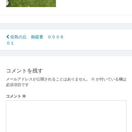
投
佐島の丘 御庭番 ０５０６
０１
稿
ナ
ビ
コメントを残す
ゲ
メールアドレスが公開されることはありません。
※
が付いている欄は
ー
必須項目です
シ
コメント
※
ョ
ン