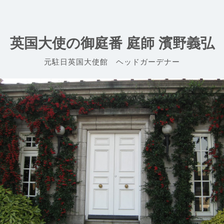
Skip
to
content
英国大使の御庭番 庭師 濱野義弘
元駐日英国大使館 ヘッドガーデナー