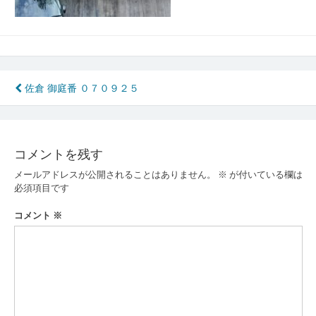
投
佐倉 御庭番 ０７０９２５
稿
ナ
コメントを残す
ビ
メールアドレスが公開されることはありません。
※
が付いている欄は
ゲ
必須項目です
ー
コメント
※
シ
ョ
ン