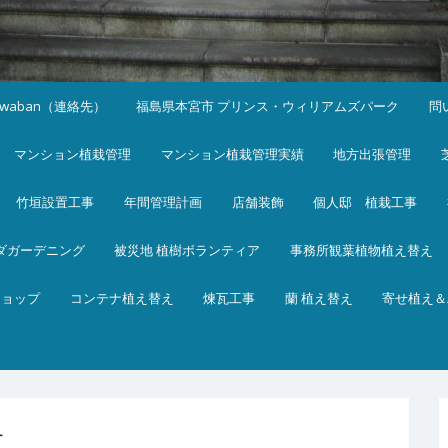
iwaban（連絡先）
福島県本宮市 プリンス・ウィリアムズパーク
問
マンション植栽管理
マンション植栽管理実績
地方出張管理
竹垣設置工事
年間管理計画
店舗装飾
個人邸 植栽工事
ダガーデニング
被災地 植樹ボランティア
事務所観葉植物植え替え
ショップ
コンテナ植え替え
煉瓦工事
蘭 植え替え
寄せ植え＆
４