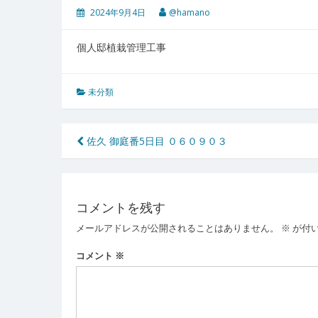
2024年9月4日
@hamano
個人邸植栽管理工事
未分類
投
佐久 御庭番5日目 ０６０９０３
稿
ナ
コメントを残す
ビ
メールアドレスが公開されることはありません。
※
が付
ゲ
ー
コメント
※
シ
ョ