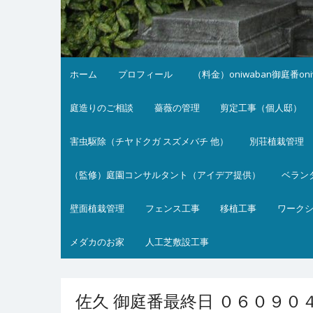
ホーム
プロフィール
（料金）oniwaban御庭番on
庭造りのご相談
薔薇の管理
剪定工事（個人邸）
害虫駆除（チヤドクガ スズメバチ 他）
別荘植栽管理
（監修）庭園コンサルタント（アイデア提供）
ベラン
壁面植栽管理
フェンス工事
移植工事
ワーク
メダカのお家
人工芝敷設工事
佐久 御庭番最終日 ０６０９０