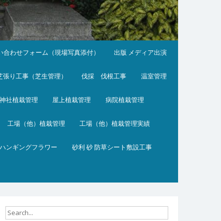
い合わせフォーム（現場写真添付）
出版 メディア出演
芝張り工事（芝生管理）
伐採 伐根工事
温室管理
神社植栽管理
屋上植栽管理
病院植栽管理
工場（他）植栽管理
工場（他）植栽管理実績
ハンギングフラワー
砂利 砂 防草シート敷設工事