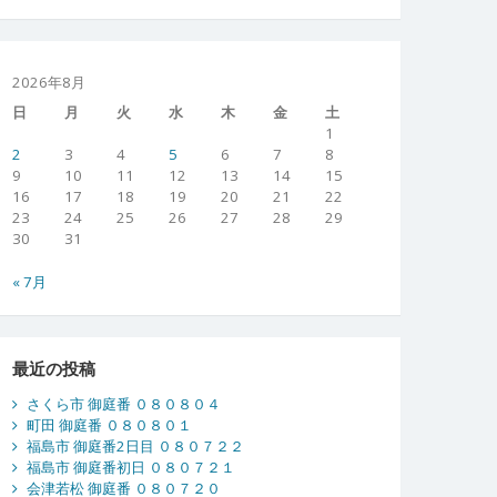
2026年8月
日
月
火
水
木
金
土
1
2
3
4
5
6
7
8
9
10
11
12
13
14
15
16
17
18
19
20
21
22
23
24
25
26
27
28
29
30
31
« 7月
最近の投稿
さくら市 御庭番 ０８０８０４
町田 御庭番 ０８０８０１
福島市 御庭番2日目 ０８０７２２
福島市 御庭番初日 ０８０７２１
会津若松 御庭番 ０８０７２０