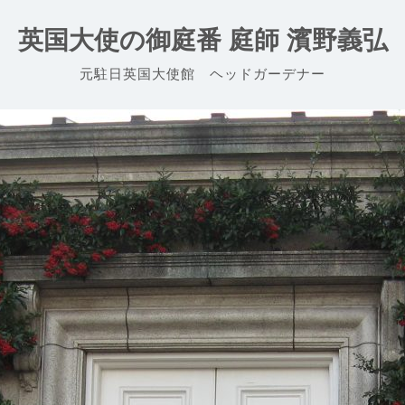
英国大使の御庭番 庭師 濱野義弘
元駐日英国大使館 ヘッドガーデナー