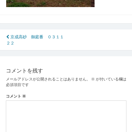
投
京成高砂 御庭番 ０３１１
２２
稿
ナ
ビ
コメントを残す
ゲ
メールアドレスが公開されることはありません。
※
が付いている欄は
ー
必須項目です
シ
コメント
※
ョ
ン