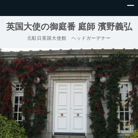
英国大使の御庭番 庭師 濱野義弘
元駐日英国大使館 ヘッドガーデナー