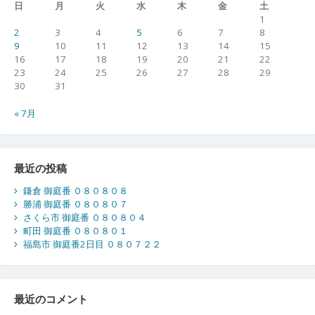
日
月
火
水
木
金
土
1
2
3
4
5
6
7
8
9
10
11
12
13
14
15
16
17
18
19
20
21
22
23
24
25
26
27
28
29
30
31
« 7月
最近の投稿
鎌倉 御庭番 ０８０８０８
勝浦 御庭番 ０８０８０７
さくら市 御庭番 ０８０８０４
町田 御庭番 ０８０８０１
福島市 御庭番2日目 ０８０７２２
最近のコメント