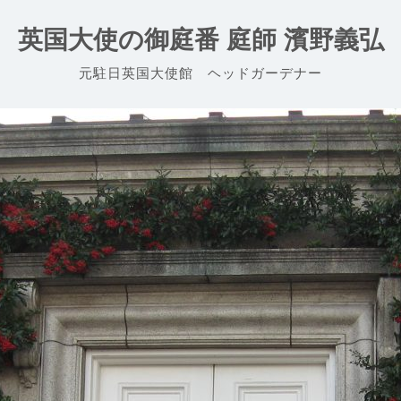
英国大使の御庭番 庭師 濱野義弘
元駐日英国大使館 ヘッドガーデナー