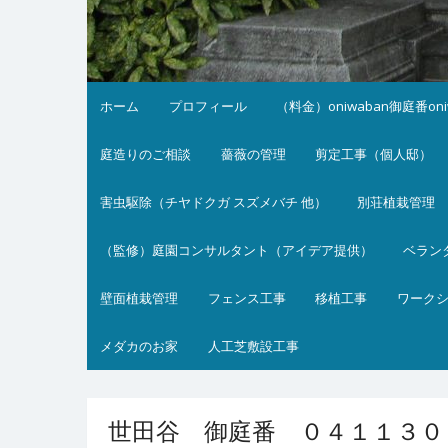
ホーム
プロフィール
（料金）oniwaban御庭番on
庭造りのご相談
薔薇の管理
剪定工事（個人邸）
害虫駆除（チヤドクガ スズメバチ 他）
別荘植栽管理
（監修）庭園コンサルタント（アイデア提供）
ベラン
壁面植栽管理
フェンス工事
移植工事
ワーク
メダカのお家
人工芝敷設工事
世田谷 御庭番 ０４１１３０