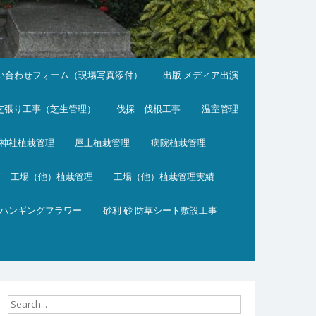
い合わせフォーム（現場写真添付）
出版 メディア出演
芝張り工事（芝生管理）
伐採 伐根工事
温室管理
神社植栽管理
屋上植栽管理
病院植栽管理
工場（他）植栽管理
工場（他）植栽管理実績
ハンギングフラワー
砂利 砂 防草シート敷設工事