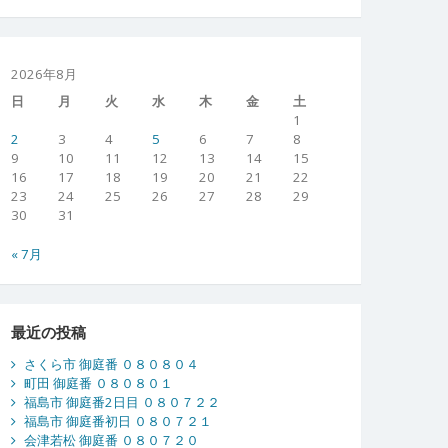
2026年8月
日
月
火
水
木
金
土
1
2
3
4
5
6
7
8
9
10
11
12
13
14
15
16
17
18
19
20
21
22
23
24
25
26
27
28
29
30
31
« 7月
最近の投稿
さくら市 御庭番 ０８０８０４
町田 御庭番 ０８０８０１
福島市 御庭番2日目 ０８０７２２
福島市 御庭番初日 ０８０７２１
会津若松 御庭番 ０８０７２０