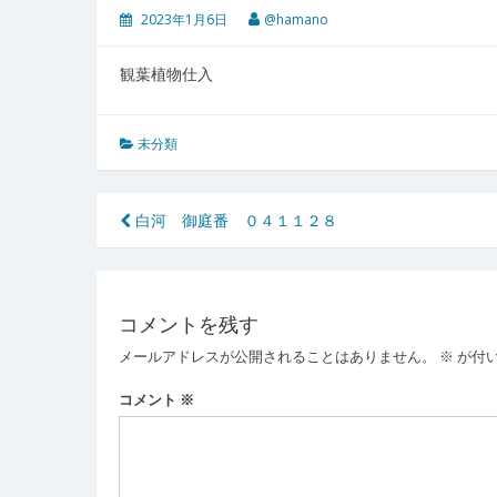
2023年1月6日
@hamano
観葉植物仕入
未分類
投
白河 御庭番 ０４１１２８
稿
ナ
コメントを残す
ビ
メールアドレスが公開されることはありません。
※
が付
ゲ
ー
コメント
※
シ
ョ