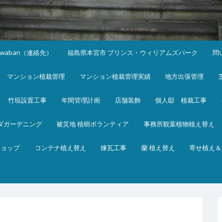
iwaban（連絡先）
福島県本宮市 プリンス・ウィリアムズパーク
問
マンション植栽管理
マンション植栽管理実績
地方出張管理
竹垣設置工事
年間管理計画
店舗装飾
個人邸 植栽工事
ダガーデニング
被災地 植樹ボランティア
事務所観葉植物植え替え
ショップ
コンテナ植え替え
煉瓦工事
蘭 植え替え
寄せ植え＆