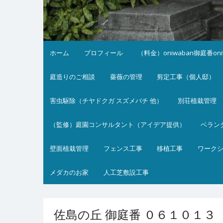
ホーム
プロフィール
（料金）oniwaban御庭番on
庭造りのご相談
薔薇の管理
剪定工事（個人邸）
害虫駆除（チヤドクガ スズメバチ 他）
別荘植栽管理
（監修）庭園コンサルタント（アイデア提供）
ベラン
壁面植栽管理
フェンス工事
移植工事
ワーク
メダカのお家
人工芝敷設工事
佐島の丘 御庭番 ０６１０１３