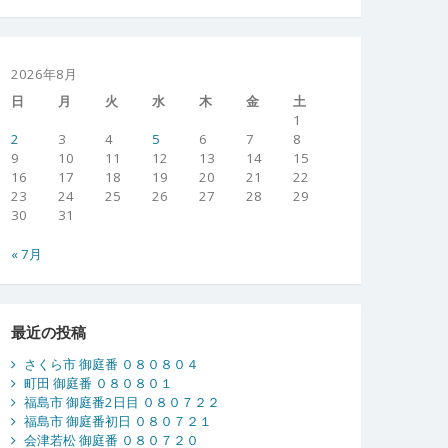
2026年8月
日
月
火
水
木
金
土
1
2
3
4
5
6
7
8
9
10
11
12
13
14
15
16
17
18
19
20
21
22
23
24
25
26
27
28
29
30
31
« 7月
最近の投稿
さくら市 御庭番 ０８０８０４
町田 御庭番 ０８０８０１
福島市 御庭番2日目 ０８０７２２
福島市 御庭番初日 ０８０７２１
会津若松 御庭番 ０８０７２０