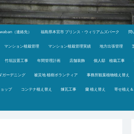
iwaban（連絡先）
福島県本宮市 プリンス・ウィリアムズパーク
問
マンション植栽管理
マンション植栽管理実績
地方出張管理
竹垣設置工事
年間管理計画
店舗装飾
個人邸 植栽工事
ダガーデニング
被災地 植樹ボランティア
事務所観葉植物植え替え
ショップ
コンテナ植え替え
煉瓦工事
蘭 植え替え
寄せ植え＆