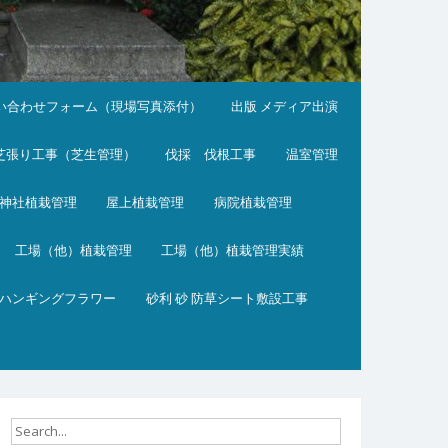
い合わせフォーム（現場写真添付）
出版 メディア出演
芝張り工事（芝生管理）
伐採 伐根工事
温室管理
神社植栽管理
屋上植栽管理
病院植栽管理
工場（他）植栽管理
工場（他）植栽管理実績
ハンギングフラワー
砂利 砂 防草シート敷設工事