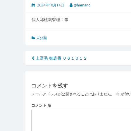
2024年10月14日
@hamano
個人邸植栽管理工事
未分類
投
上野毛 御庭番 ０６１０１２
稿
ナ
コメントを残す
ビ
メールアドレスが公開されることはありません。
※
が付
ゲ
ー
コメント
※
シ
ョ