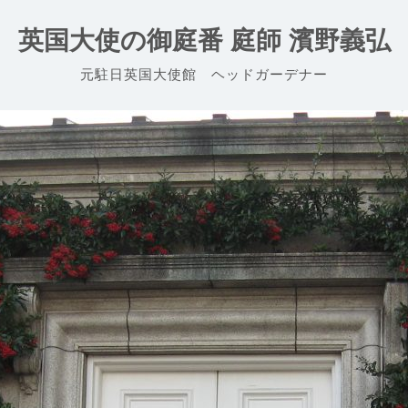
英国大使の御庭番 庭師 濱野義弘
元駐日英国大使館 ヘッドガーデナー