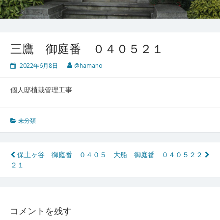
三鷹 御庭番 ０４０５２１
2022年6月8日
@hamano
個人邸植栽管理工事
未分類
投
保土ヶ谷 御庭番 ０４０５
大船 御庭番 ０４０５２２
２１
稿
ナ
ビ
コメントを残す