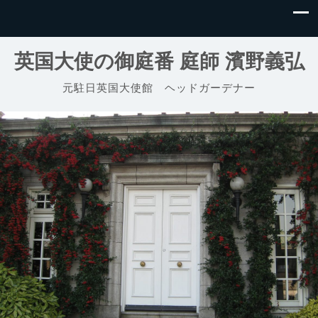
英国大使の御庭番 庭師 濱野義弘
元駐日英国大使館 ヘッドガーデナー