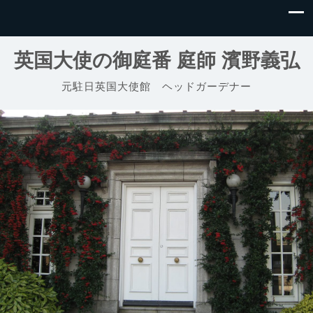
英国大使の御庭番 庭師 濱野義弘
元駐日英国大使館 ヘッドガーデナー