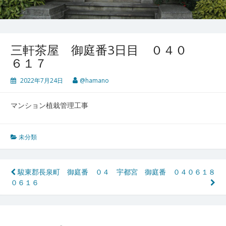
三軒茶屋 御庭番3日目 ０４０
６１７
2022年7月24日
@hamano
マンション植栽管理工事
未分類
投
駿東郡長泉町 御庭番 ０４
宇都宮 御庭番 ０４０６１８
０６１６
稿
ナ
ビ