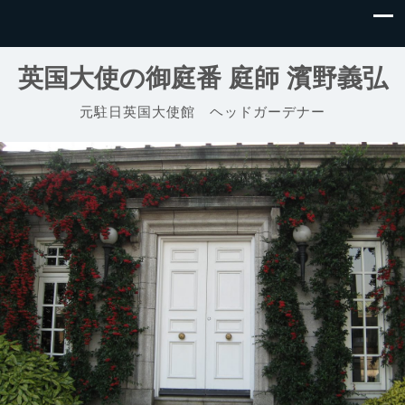
英国大使の御庭番 庭師 濱野義弘
元駐日英国大使館 ヘッドガーデナー