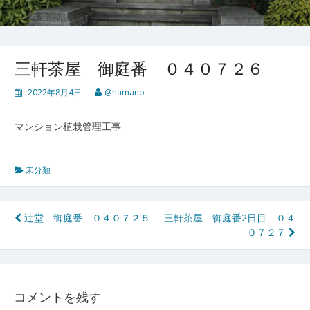
三軒茶屋 御庭番 ０４０７２６
2022年8月4日
@hamano
マンション植栽管理工事
未分類
投
辻堂 御庭番 ０４０７２５
三軒茶屋 御庭番2日目 ０４
０７２７
稿
ナ
ビ
コメントを残す