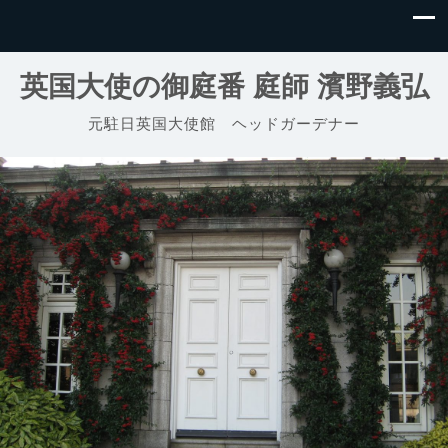
英国大使の御庭番 庭師 濱野義弘
元駐日英国大使館 ヘッドガーデナー