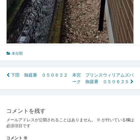
未分類
投
下田 御庭番 ０５０６２２
本宮 プリンスウィリアムズパ
ーク 御庭番 ０５０６２５
稿
ナ
ビ
コメントを残す
ゲ
メールアドレスが公開されることはありません。
※
が付いている欄は
ー
必須項目です
シ
コメント
※