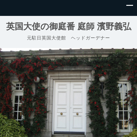
英国大使の御庭番 庭師 濱野義弘
元駐日英国大使館 ヘッドガーデナー