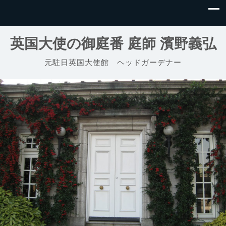
英国大使の御庭番 庭師 濱野義弘
元駐日英国大使館 ヘッドガーデナー