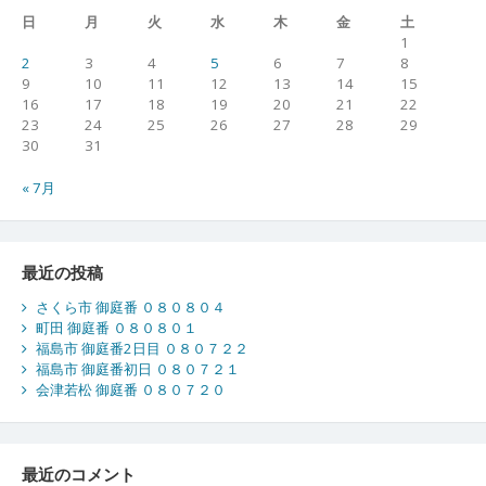
日
月
火
水
木
金
土
1
2
3
4
5
6
7
8
9
10
11
12
13
14
15
16
17
18
19
20
21
22
23
24
25
26
27
28
29
30
31
« 7月
最近の投稿
さくら市 御庭番 ０８０８０４
町田 御庭番 ０８０８０１
福島市 御庭番2日目 ０８０７２２
福島市 御庭番初日 ０８０７２１
会津若松 御庭番 ０８０７２０
最近のコメント