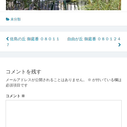
未分類
投
佐島の丘 御庭番 ０８０１１
自由が丘 御庭番 ０８０１２４
７
稿
ナ
ビ
コメントを残す
ゲ
メールアドレスが公開されることはありません。
※
が付いている欄は
ー
必須項目です
シ
コメント
※
ョ
ン