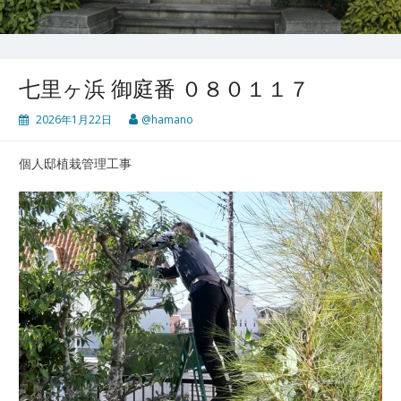
七里ヶ浜 御庭番 ０８０１１７
2026年1月22日
@hamano
個人邸植栽管理工事