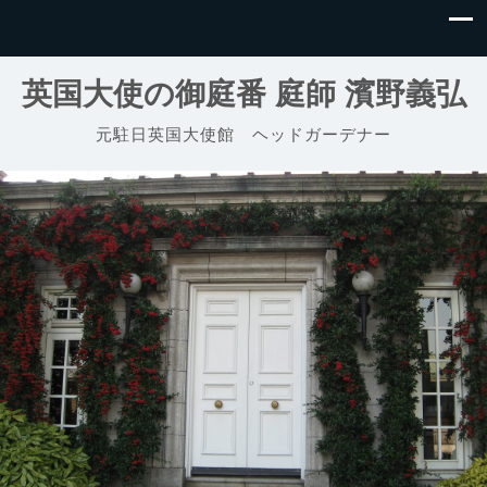
英国大使の御庭番 庭師 濱野義弘
元駐日英国大使館 ヘッドガーデナー