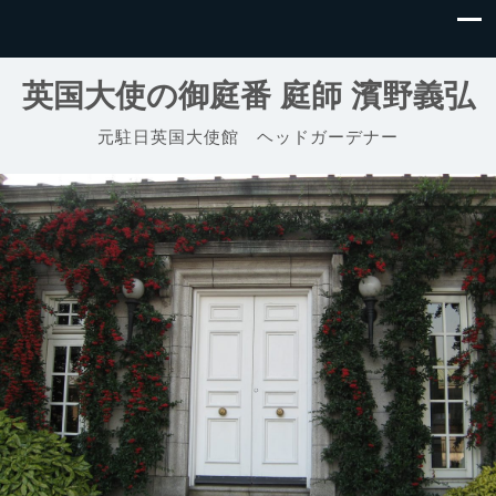
英国大使の御庭番 庭師 濱野義弘
元駐日英国大使館 ヘッドガーデナー