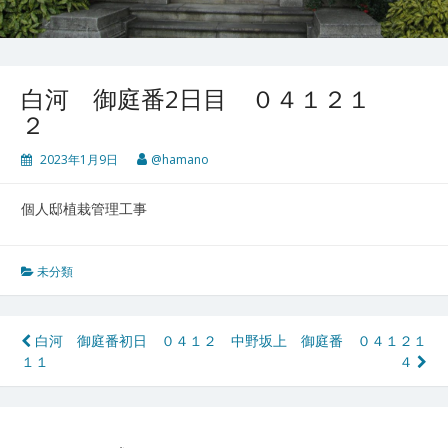
白河 御庭番2日目 ０４１２１
２
2023年1月9日
@hamano
個人邸植栽管理工事
未分類
投
白河 御庭番初日 ０４１２
中野坂上 御庭番 ０４１２１
１１
４
稿
ナ
ビ