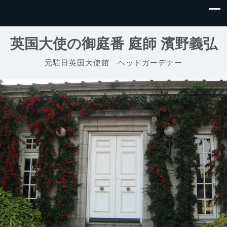
英国大使の御庭番 庭師 濱野義弘
元駐日英国大使館 ヘッドガーデナー