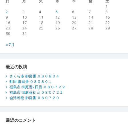
日
月
火
水
木
金
土
1
2
3
4
5
6
7
8
9
10
11
12
13
14
15
16
17
18
19
20
21
22
23
24
25
26
27
28
29
30
31
« 7月
最近の投稿
さくら市 御庭番 ０８０８０４
町田 御庭番 ０８０８０１
福島市 御庭番2日目 ０８０７２２
福島市 御庭番初日 ０８０７２１
会津若松 御庭番 ０８０７２０
最近のコメント