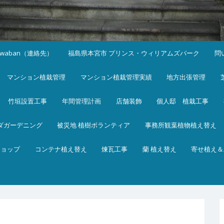
iwaban（連絡先）
福島県本宮市 プリンス・ウィリアムズパーク
問
マンション植栽管理
マンション植栽管理実績
地方出張管理
竹垣設置工事
年間管理計画
店舗装飾
個人邸 植栽工事
ダガーデニング
被災地 植樹ボランティア
事務所観葉植物植え替え
ショップ
コンテナ植え替え
煉瓦工事
蘭 植え替え
寄せ植え＆