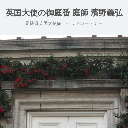
英国大使の御庭番 庭師 濱野義弘
元駐日英国大使館 ヘッドガーデナー