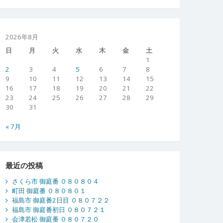
2026年8月
日
月
火
水
木
金
土
1
2
3
4
5
6
7
8
9
10
11
12
13
14
15
16
17
18
19
20
21
22
23
24
25
26
27
28
29
30
31
« 7月
最近の投稿
さくら市 御庭番 ０８０８０４
町田 御庭番 ０８０８０１
福島市 御庭番2日目 ０８０７２２
福島市 御庭番初日 ０８０７２１
会津若松 御庭番 ０８０７２０