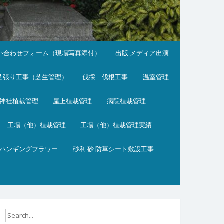
い合わせフォーム（現場写真添付）
出版 メディア出演
芝張り工事（芝生管理）
伐採 伐根工事
温室管理
神社植栽管理
屋上植栽管理
病院植栽管理
工場（他）植栽管理
工場（他）植栽管理実績
ハンギングフラワー
砂利 砂 防草シート敷設工事