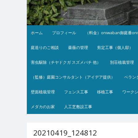
ホーム
プロフィール
（料金）oniwaban御庭番on
庭造りのご相談
薔薇の管理
剪定工事（個人邸）
害虫駆除（チヤドクガ スズメバチ 他）
別荘植栽管理
（監修）庭園コンサルタント（アイデア提供）
ベラン
壁面植栽管理
フェンス工事
移植工事
ワーク
メダカのお家
人工芝敷設工事
20210419_124812