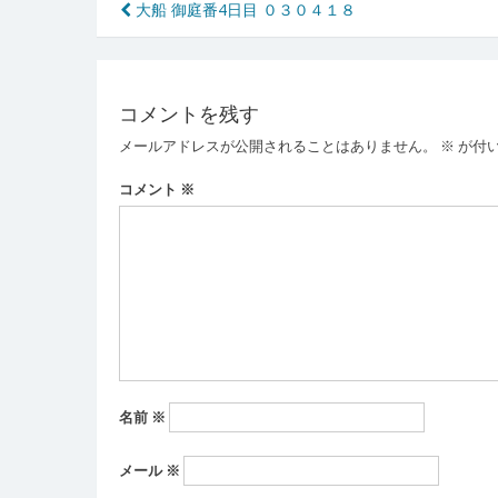
投
大船 御庭番4日目 ０３０４１８
稿
ナ
コメントを残す
ビ
メールアドレスが公開されることはありません。
※
が付
ゲ
ー
コメント
※
シ
ョ
ン
名前
※
メール
※