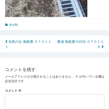
未分類
投
佐島の丘 御庭番 ０７０１１
勝浦 御庭番10日目 ０７０１１
１
６
稿
ナ
ビ
コメントを残す
ゲ
メールアドレスが公開されることはありません。
※
が付いている欄は
ー
必須項目です
シ
コメント
※
ョ
ン