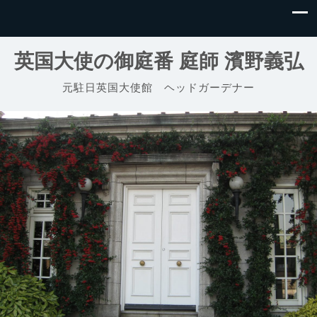
英国大使の御庭番 庭師 濱野義弘
元駐日英国大使館 ヘッドガーデナー