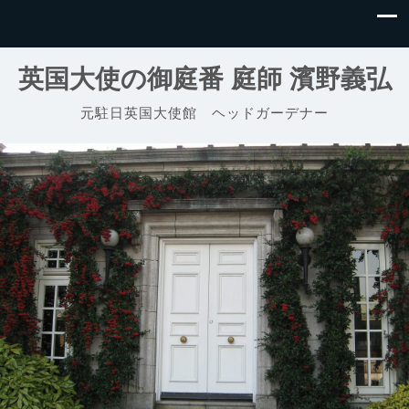
英国大使の御庭番 庭師 濱野義弘
元駐日英国大使館 ヘッドガーデナー