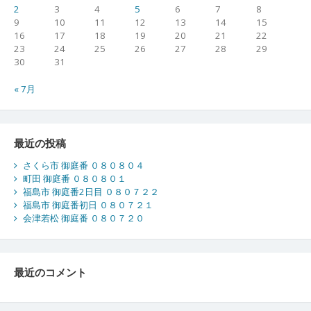
2
3
4
5
6
7
8
9
10
11
12
13
14
15
16
17
18
19
20
21
22
23
24
25
26
27
28
29
30
31
« 7月
最近の投稿
さくら市 御庭番 ０８０８０４
町田 御庭番 ０８０８０１
福島市 御庭番2日目 ０８０７２２
福島市 御庭番初日 ０８０７２１
会津若松 御庭番 ０８０７２０
最近のコメント