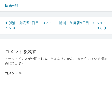
未分類
投
勝浦 御庭番3日目 ０５１
勝浦 御庭番5日目 ０５１１
１２８
３０
稿
ナ
ビ
コメントを残す
ゲ
メールアドレスが公開されることはありません。
※
が付いている欄は
ー
必須項目です
シ
コメント
※
ョ
ン