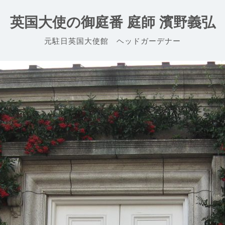
英国大使の御庭番 庭師 濱野義弘
元駐日英国大使館 ヘッドガーデナー