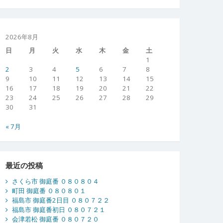
2026年8月
日
月
火
水
木
金
土
1
2
3
4
5
6
7
8
9
10
11
12
13
14
15
16
17
18
19
20
21
22
23
24
25
26
27
28
29
30
31
« 7月
最近の投稿
さくら市 御庭番 ０８０８０４
町田 御庭番 ０８０８０１
福島市 御庭番2日目 ０８０７２２
福島市 御庭番初日 ０８０７２１
会津若松 御庭番 ０８０７２０