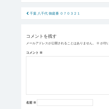
投
千葉 八千代 御庭番 ０７０３２１
稿
ナ
コメントを残す
ビ
メールアドレスが公開されることはありません。
※
が付
ゲ
ー
コメント
※
シ
ョ
ン
名前
※