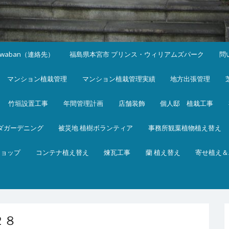
iwaban（連絡先）
福島県本宮市 プリンス・ウィリアムズパーク
問
マンション植栽管理
マンション植栽管理実績
地方出張管理
竹垣設置工事
年間管理計画
店舗装飾
個人邸 植栽工事
ダガーデニング
被災地 植樹ボランティア
事務所観葉植物植え替え
ショップ
コンテナ植え替え
煉瓦工事
蘭 植え替え
寄せ植え＆
２８