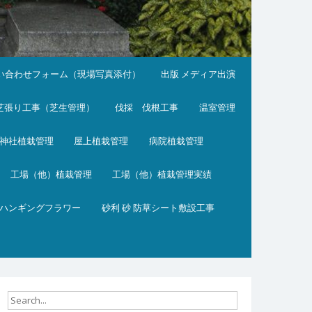
い合わせフォーム（現場写真添付）
出版 メディア出演
芝張り工事（芝生管理）
伐採 伐根工事
温室管理
神社植栽管理
屋上植栽管理
病院植栽管理
工場（他）植栽管理
工場（他）植栽管理実績
ハンギングフラワー
砂利 砂 防草シート敷設工事