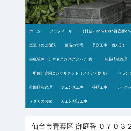
ホーム
プロフィール
（料金）oniwaban御庭番on
庭造りのご相談
薔薇の管理
剪定工事（個人邸）
害虫駆除（チヤドクガ スズメバチ 他）
別荘植栽管理
（監修）庭園コンサルタント（アイデア提供）
ベラン
壁面植栽管理
フェンス工事
移植工事
ワーク
メダカのお家
人工芝敷設工事
仙台市青葉区 御庭番 ０７０３