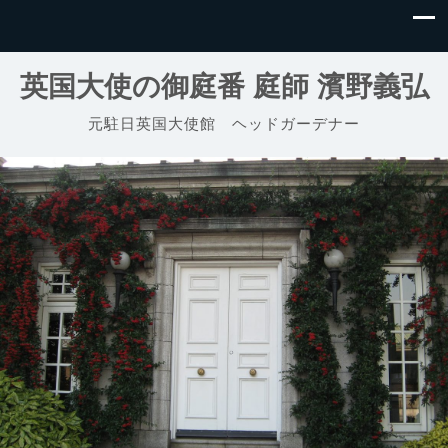
英国大使の御庭番 庭師 濱野義弘
元駐日英国大使館 ヘッドガーデナー