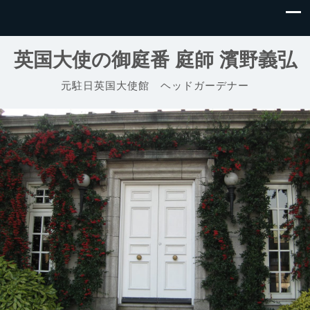
英国大使の御庭番 庭師 濱野義弘
元駐日英国大使館 ヘッドガーデナー