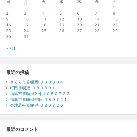
日
月
火
水
木
金
土
1
2
3
4
5
6
7
8
9
10
11
12
13
14
15
16
17
18
19
20
21
22
23
24
25
26
27
28
29
30
31
« 7月
最近の投稿
さくら市 御庭番 ０８０８０４
町田 御庭番 ０８０８０１
福島市 御庭番2日目 ０８０７２２
福島市 御庭番初日 ０８０７２１
会津若松 御庭番 ０８０７２０
最近のコメント